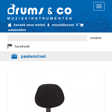
Toggle
navigati
bezoek onze winkel
muzieklessen
0
aanmelden
zoeken
facebook
paukenstoel