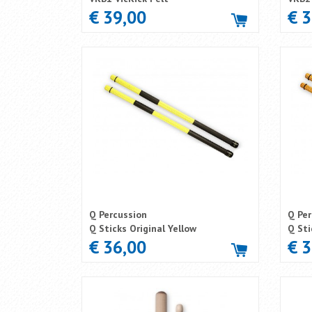
€ 39,00
€ 
Q Percussion
Q Per
Q Sticks Original Yellow
Q Sti
€ 36,00
€ 