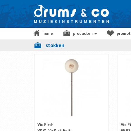
home
producten
promot
stokken
cadeaubon
Vic Firth
Vic F
VKB1 VicKick Felt
VKB2