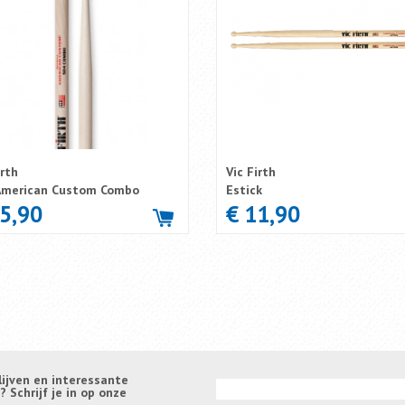
irth
Vic Firth
American Custom Combo
Estick
15,90
€ 11,90
lijven en interessante
Schrijf je in op onze