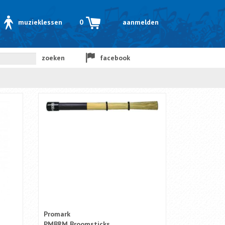
muzieklessen
0
aanmelden
zoeken
facebook
Promark
PMBRM Broomsticks