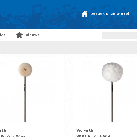
bezoek onze winkel
ies
nieuws
irth
Vic Firth
 VicKick Wood
VKB3 VicKick Wol