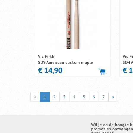
Vic Firth
Vic F
SD9 American custom maple
SD4 
€ 14,90
€ 
«
1
2
3
4
5
6
7
»
Wil je op de hoogte b
promoties ontvangen? 