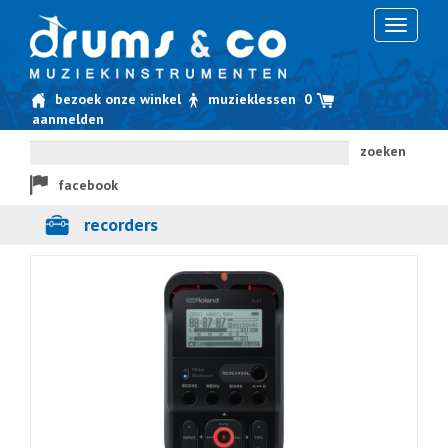
Toggle
navigati
bezoek onze winkel
muzieklessen
0
aanmelden
zoeken
facebook
recorders