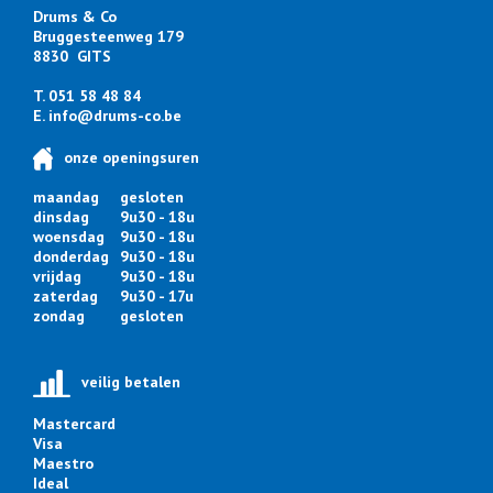
Drums & Co
Bruggesteenweg 179
8830 GITS
T. 051 58 48 84
E.
info@drums-co.be
onze openingsuren
maandag
gesloten
dinsdag
9u30 - 18u
woensdag
9u30 - 18u
donderdag
9u30 - 18u
vrijdag
9u30 - 18u
zaterdag
9u30 - 17u
zondag
gesloten
veilig betalen
Mastercard
Visa
Maestro
Ideal