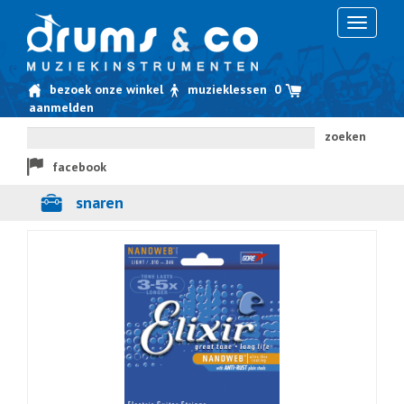
Toggle
navigati
bezoek onze winkel
muzieklessen
0
aanmelden
zoeken
facebook
snaren