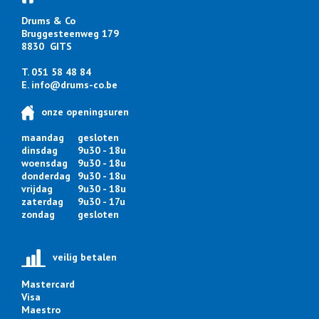
Drums & Co
Bruggesteenweg 179
8830 GITS
T. 051 58 48 84
E.
info@drums-co.be
onze openingsuren
maandag
gesloten
dinsdag
9u30 - 18u
woensdag
9u30 - 18u
donderdag
9u30 - 18u
vrijdag
9u30 - 18u
zaterdag
9u30 - 17u
zondag
gesloten
veilig betalen
Mastercard
Visa
Maestro