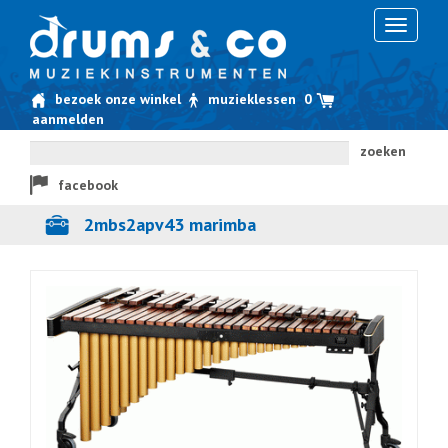
Toggle
navigati
bezoek onze winkel
muzieklessen
0
aanmelden
zoeken
facebook
2mbs2apv43 marimba